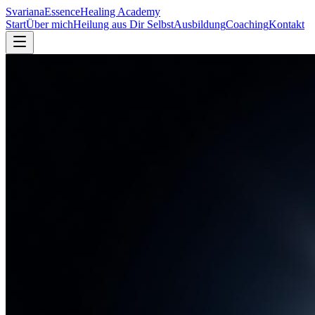
Svariana
Essence
Healing Academy
Start
Über mich
Heilung aus Dir Selbst
Ausbildung
Coaching
Kontakt