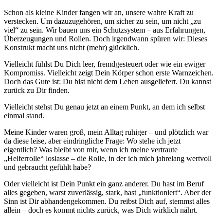
Schon als kleine Kinder fangen wir an, unsere wahre Kraft zu
verstecken. Um dazuzugehören, um sicher zu sein, um nicht „zu
viel“ zu sein. Wir bauen uns ein Schutzsystem – aus Erfahrungen,
Überzeugungen und Rollen. Doch irgendwann spüren wir: Dieses
Konstrukt macht uns nicht (mehr) glücklich.
Vielleicht fühlst Du Dich leer, fremdgesteuert oder wie ein ewiger
Kompromiss. Vielleicht zeigt Dein Körper schon erste Warnzeichen.
Doch das Gute ist: Du bist nicht dem Leben ausgeliefert. Du kannst
zurück zu Dir finden.
Vielleicht stehst Du genau jetzt an einem Punkt, an dem ich selbst
einmal stand.
Meine Kinder waren groß, mein Alltag ruhiger – und plötzlich war
da diese leise, aber eindringliche Frage: Wo stehe ich jetzt
eigentlich? Was bleibt von mir, wenn ich meine vertraute
„Helferrolle“ loslasse – die Rolle, in der ich mich jahrelang wertvoll
und gebraucht gefühlt habe?
Oder vielleicht ist Dein Punkt ein ganz anderer. Du hast im Beruf
alles gegeben, warst zuverlässig, stark, hast „funktioniert“. Aber der
Sinn ist Dir abhandengekommen. Du reibst Dich auf, stemmst alles
allein – doch es kommt nichts zurück, was Dich wirklich nährt.